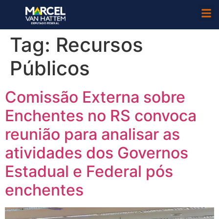
Tag:
Recursos
Públicos
Comissão Externa sobre
Enchentes no RS convoca
reunião para analisar as
atividades dos Governos
Estadual e Federal pós
enchentes