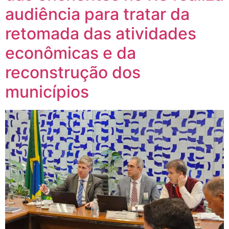
audiência para tratar da
retomada das atividades
econômicas e da
reconstrução dos
municípios