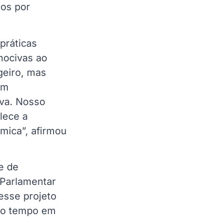
uos por
práticas
nocivas ao
geiro, mas
em
iva. Nosso
alece a
mica”, afirmou
e de
 Parlamentar
esse projeto
smo tempo em