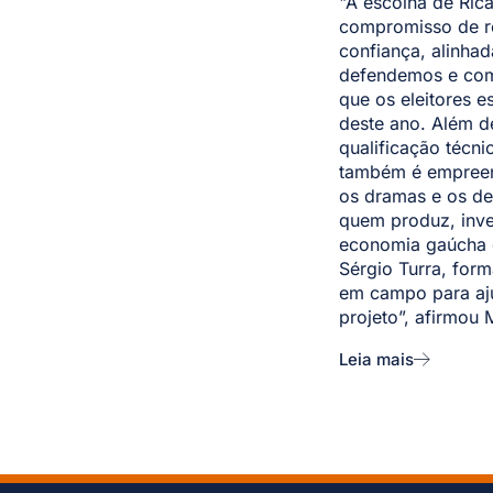
"A escolha de Ric
compromisso de r
confiança, alinha
defendemos e com
que os eleitores 
deste ano. Além d
qualificação técn
também é empreen
os dramas e os de
quem produz, inve
economia gaúcha e
Sérgio Turra, form
em campo para aju
projeto”, afirmou 
Leia mais