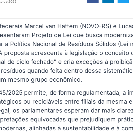
to de 2025
federais Marcel van Hattem (NOVO-RS) e Luca
esentaram Projeto de Lei que busca moderniza
r a Política Nacional de Resíduos Sólidos (Lei 
A proposta acrescenta à legislação o conceito d
al de ciclo fechado” e cria exceções à proibiç
resíduos quando feita dentro dessa sistemátic
um mesmo grupo econômico.
645/2025
permite, de forma regulamentada, a i
atégicos ou recicláveis entre filiais da mesma
egal, os parlamentares esperam dar mais clarez
erpretações equivocadas que prejudiquem práti
odernas, alinhadas à sustentabilidade e à com