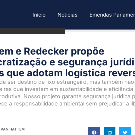
Início
Notícias
Emendas Parlamen
em e Redecker propõe
ratização e segurança juríd
 que adotam logística rever
ode ser destino de lixo estrangeiro, mas também não
eiras que investem em sustentabilidade e eficiência
rodutiva. Nosso projeto garante segurança jurídica 
lece a responsabilidade ambiental sem prejudicar a l
 VAN HATTEM