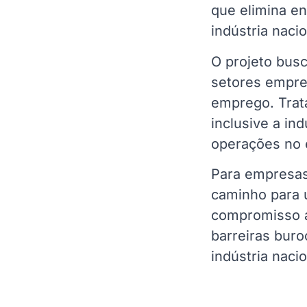
que elimina en
indústria naci
O projeto busc
setores empres
emprego. Trata
inclusive a in
operações no e
Para empresas 
caminho para 
compromisso a
barreiras buro
indústria nacio