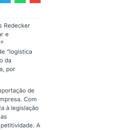
s Redecker
r e
nº
e “logística
ão da
a, por
mportação de
 empresa. Com
a à legislação
cas
petitividade. A