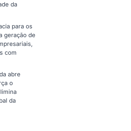
dade da
acia para os
 a geração de
mpresariais,
as com
ida abre
rça o
limina
bal da