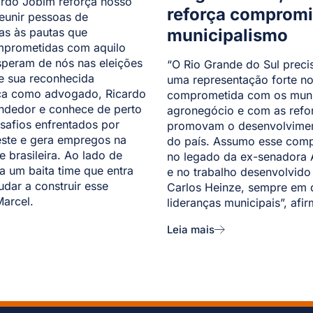
ardo Jobim reforça nosso
reforça comprom
eunir pessoas de
das às pautas que
municipalismo
prometidas com aquilo
esperam de nós nas eleições
“O Rio Grande do Sul preci
e sua reconhecida
uma representação forte n
ica como advogado, Ricardo
comprometida com os muni
dedor e conhece de perto
agronegócio e com as ref
safios enfrentados por
promovam o desenvolvimen
ste e gera empregos na
do país. Assumo esse comp
 brasileira. Ao lado de
no legado da ex-senadora
a um baita time que entra
e no trabalho desenvolvido
dar a construir esse
Carlos Heinze, sempre em 
Marcel.
lideranças municipais”, afi
Leia mais