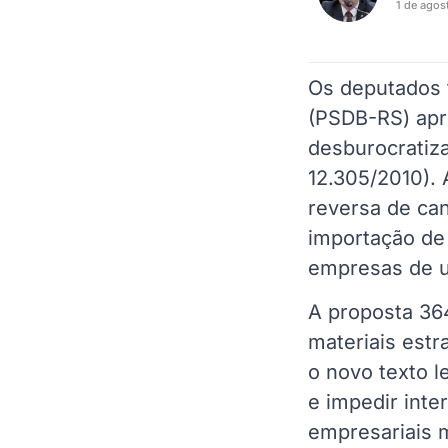
1 de agos
Os deputados 
(PSDB-RS) apr
desburocratiza
12.305/2010). 
reversa de can
importação de 
empresas de 
A proposta 3
materiais estr
o novo texto l
e impedir int
empresariais m