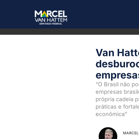
Van Hatt
desburoc
empresas
“O Brasil não p
empresas brasil
própria cadeia p
práticas e forta
econômica”
MARCEL