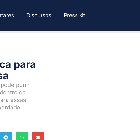
tares
Discursos
Press kit
ica para
sa
 pode punir
 dentro da
para essas
iberdade