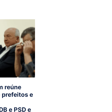
m reúne
 prefeitos e
SDB e PSD e