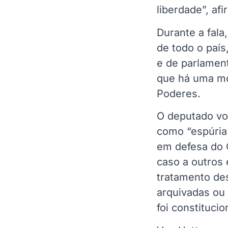
liberdade”, af
Durante a fal
de todo o paí
e de parlamen
que há uma mob
Poderes.
O deputado vol
como “espúria
em defesa do
caso a outros
tratamento des
arquivadas ou
foi constitucio