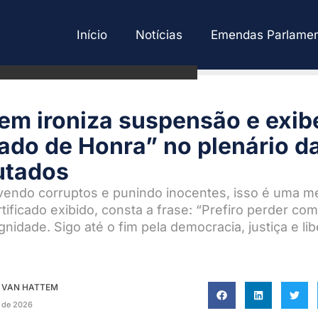
Início
Notícias
Emendas Parlamen
em ironiza suspensão e exib
cado de Honra” no plenário 
utados
vendo corruptos e punindo inocentes, isso é uma me
tificado exibido, consta a frase: “Prefiro perder co
nidade. Sigo até o fim pela democracia, justiça e li
 VAN HATTEM
o de 2026