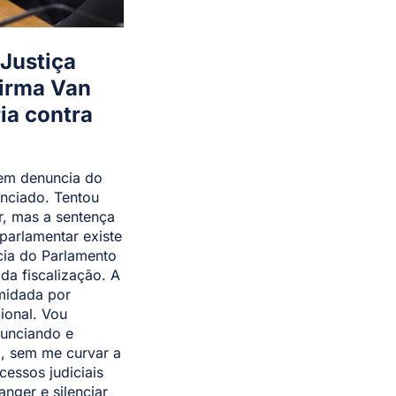
Justiça
firma Van
ia contra
uem denuncia do
nciado. Tentou
r, mas a sentença
parlamentar existe
cia do Parlamento
 da fiscalização. A
midada por
ional. Vou
nunciando e
a, sem me curvar a
cessos judiciais
nger e silenciar