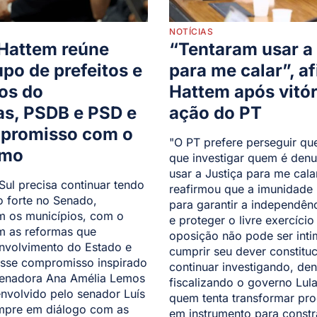
NOTÍCIAS
 Hattem reúne
“Tentaram usar a 
upo de prefeitos e
para me calar”, a
tos do
Hattem após vitór
as, PSDB e PSD e
ação do PT
mpromisso com o
"O PT prefere perseguir q
smo
que investigar quem é denu
usar a Justiça para me cala
Sul precisa continuar tendo
reafirmou que a imunidade 
 forte no Senado,
para garantir a independên
 os municípios, com o
e proteger o livre exercício
m as reformas que
oposição não pode ser inti
volvimento do Estado e
cumprir seu dever constituc
esse compromisso inspirado
continuar investigando, de
senadora Ana Amélia Lemos
fiscalizando o governo Lul
envolvido pelo senador Luís
quem tenta transformar pro
empre em diálogo com as
em instrumento para constra