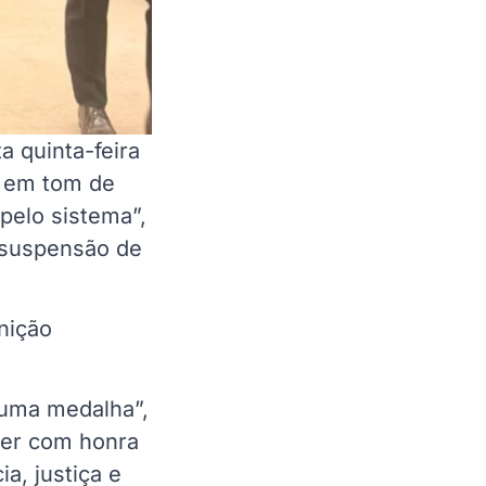
 quinta-feira
, em tom de
 pelo sistema”,
 suspensão de
nição
 uma medalha”,
rder com honra
a, justiça e