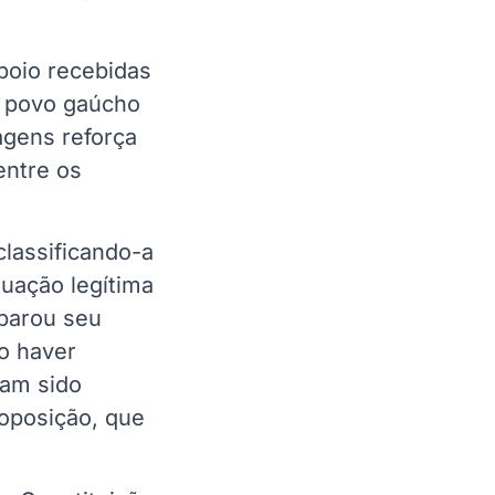
poio recebidas
o povo gaúcho
agens reforça
entre os
classificando-a
uação legítima
parou seu
o haver
iam sido
oposição, que