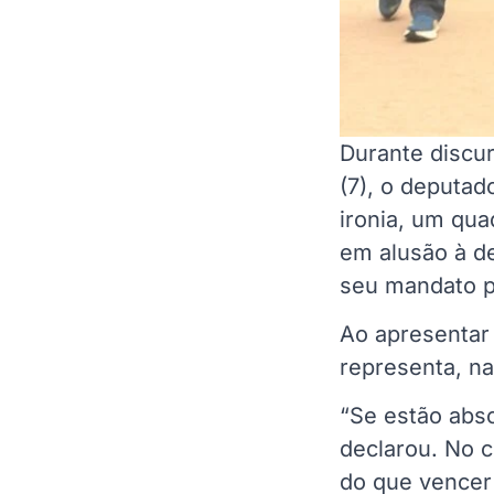
Durante discur
(7), o deputa
ironia, um qua
em alusão à d
seu mandato p
Ao apresentar 
representa, na
“Se estão abs
declarou. No c
do que vencer 