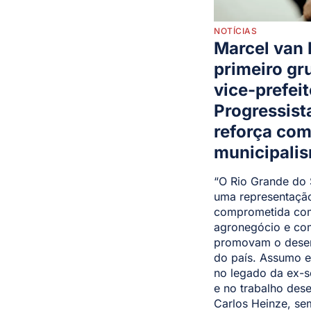
NOTÍCIAS
Marcel van
primeiro gr
vice-prefei
Progressist
reforça co
municipali
“O Rio Grande do 
uma representação
comprometida com
agronegócio e co
promovam o desen
do país. Assumo 
no legado da ex-
e no trabalho des
Carlos Heinze, s