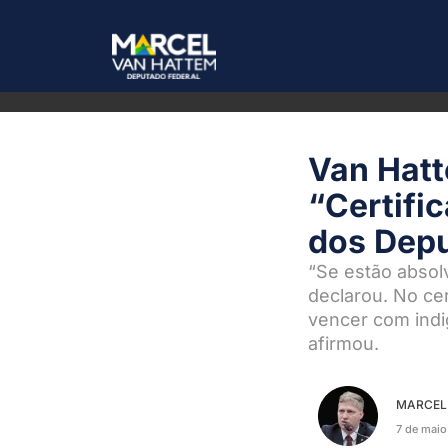
Van Hatt
“Certifi
dos Dep
“Se estão absol
declarou. No cer
vencer com indig
afirmou.
MARCEL
7 de mai