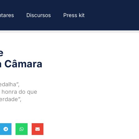
tares
Discursos
Press kit
e
da Câmara
dalha”,
m honra do que
berdade”,